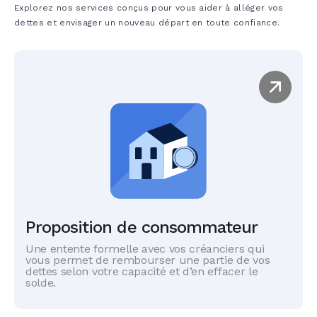
Quand consulter?
Explorez nos services conçus pour vous aider à alléger vos
comptes.
d’entreprise en défaut.
dettes et envisager un nouveau départ en toute confiance.
Le défunt laisse plus de dettes que d’actifs.
Vos clients ne paient plus ou font faillite.
Vous craignez une faillite ou un arrêt
Vous avez commencé à vendre des biens
Les ventes baissent et les contrats ne se
d’activité.
sans connaître la situation réelle.
concrétisent pas.
Le stress financier nuit à votre capacité de
Des dettes fiscales sont reliées à la
Votre marge de crédit est plafonnée et
gestion.
succession.
complètement utilisée.
Découvrir les solutions
Vous encaissez un héritage sans connaître
Découvrir les solutions
les obligations qui l’accompagnent.
Découvrir les solutions
Proposition de consommateur
Une entente formelle avec vos créanciers qui
vous permet de rembourser une partie de vos
dettes selon votre capacité et d’en effacer le
solde.