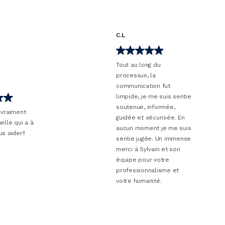
C.L
Tout au long du
processus, la
communication fut
limpide, je me suis sentie
soutenue, informée,
nt
guidée et sécurisée. En
 a à
aucun moment je me suis
!!
sentie jugée. Un immense
merci à Sylvain et son
équipe pour votre
professionnalisme et
votre humanité.