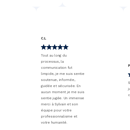
C.L
Tout au long du
processus, la
communication fut
limpide, je me suis sentie
soutenue, informée,
t
guidée et sécurisée. En
 a à
aucun moment je me suis
!
sentie jugée. Un immense
merci à Sylvain et son
équipe pour votre
professionnalisme et
votre humanité.