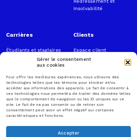
Redressement et
insolvabilité
Carrières
Clients
Étudiants et stagiaires
Espace client
Professionnels
Légal
Gérer le consentement
Nous joindre
aux cookies
Documents publics
Pour offrir les meilleures expériences, nous utilisons des
1 866 833-2114 (sans
Loi sur la faillite et
technologies telles que les témoins pour stocker et/ou
frais)
l’insolvabilité
accéder aux informations des appareils. Le fait de consentir à
ces technologies nous permettra de traiter des données telles
courrier@lemieuxnolet
Politique de
que le comportement de navigation ou les ID uniques sur ce
.ca
confidentialité
site. Le fait de ne pas consentir ou de retirer son
Contactez un syndic
Politique sur la
consentement peut avoir un effet négatif sur certaines
caractéristiques et fonctions.
Trouver un bureau
protection des
renseignements
personnels
Accepter