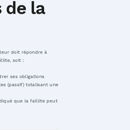
s de la
biens des faillites en c
biteur doit répondre à
ite, soit :
rer ses obligations
es (passif) totalisant une
indiqué que la faillite peut