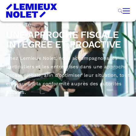
Fiscalité
UNE APPROCHE FISCALE
INTÉGRÉE ET PROACTIVE
Chez Lemieux Nolet, nous accompagnons les
particuliers et les entreprises dans une approche
fiscale globale, afin d’optimiser leur situation, tout
en assurant la conformité auprès des autorités
fiscales.