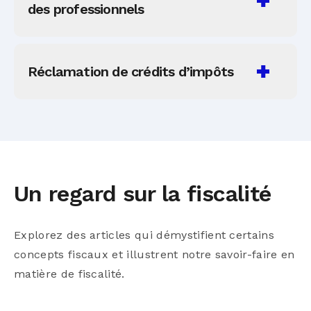
EN SAVOIR PLUS
actifs et gérer vos surplus de liquidités.
des professionnels
EN SAVOIR PLUS
Nos fiscalistes offrent du soutien, des
formations et des consultations
Réclamation de crédits d’impôts
personnalisées aux autres cabinets
comptables ou pour des mandats
Nous identifions et maximisons les crédits
spécifiques.
d’impôts disponibles au fédéral et au
EN SAVOIR PLUS
Québec, dont notamment les incitatifs à
l’investissement et à l’innovation.
Un regard sur la fiscalité
EN SAVOIR PLUS
Explorez des articles qui démystifient certains
concepts fiscaux et illustrent notre savoir-faire en
matière de fiscalité.