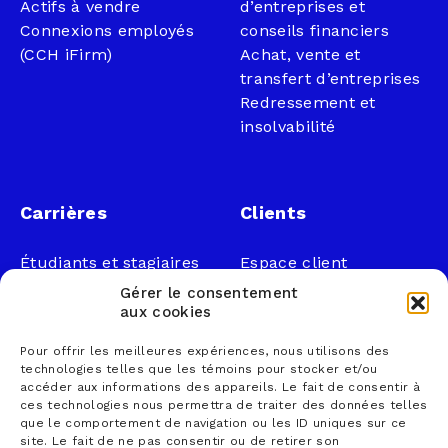
Actifs à vendre
d’entreprises et
Connexions employés
conseils financiers
(CCH iFirm)
Achat, vente et
transfert d’entreprises
Redressement et
insolvabilité
Carrières
Clients
Étudiants et stagiaires
Espace client
Professionnels
Légal
Gérer le consentement
Nous joindre
aux cookies
Documents publics
Pour offrir les meilleures expériences, nous utilisons des
1 866 833-2114 (sans
Loi sur la faillite et
technologies telles que les témoins pour stocker et/ou
frais)
l’insolvabilité
accéder aux informations des appareils. Le fait de consentir à
ces technologies nous permettra de traiter des données telles
courrier@lemieuxnolet
Politique de
que le comportement de navigation ou les ID uniques sur ce
.ca
confidentialité
site. Le fait de ne pas consentir ou de retirer son