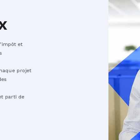
x
d’impôt et
s
chaque projet
des
t parti de