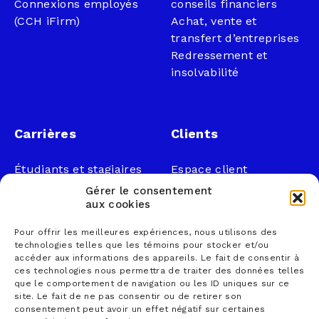
Connexions employés
conseils financiers
(CCH iFirm)
Achat, vente et
transfert d’entreprises
Redressement et
insolvabilité
Carrières
Clients
Étudiants et stagiaires
Espace client
Professionnels
Légal
Gérer le consentement
Nous joindre
aux cookies
Documents publics
Pour offrir les meilleures expériences, nous utilisons des
1 866 833-2114 (sans
Loi sur la faillite et
technologies telles que les témoins pour stocker et/ou
frais)
l’insolvabilité
accéder aux informations des appareils. Le fait de consentir à
ces technologies nous permettra de traiter des données telles
courrier@lemieuxnolet
Politique de
que le comportement de navigation ou les ID uniques sur ce
.ca
confidentialité
site. Le fait de ne pas consentir ou de retirer son
Contactez un syndic
Politique sur la
consentement peut avoir un effet négatif sur certaines