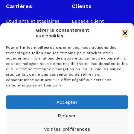
Carrières
Clients
Étudiants et stagiaires
Espace client
Professionnels
Légal
Gérer le consentement
Nous joindre
aux cookies
Documents publics
Pour offrir les meilleures expériences, nous utilisons des
1 866 833-2114 (sans
Loi sur la faillite et
technologies telles que les témoins pour stocker et/ou
frais)
l’insolvabilité
accéder aux informations des appareils. Le fait de consentir à
ces technologies nous permettra de traiter des données telles
courrier@lemieuxnolet
Politique de
que le comportement de navigation ou les ID uniques sur ce
.ca
confidentialité
site. Le fait de ne pas consentir ou de retirer son
Contactez un syndic
Politique sur la
consentement peut avoir un effet négatif sur certaines
caractéristiques et fonctions.
Trouver un bureau
protection des
renseignements
personnels
Accepter
Conditions d’utilisation
Refuser
Voir les préférences