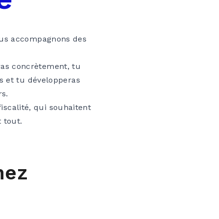
nous accompagnons des
ndras concrètement, tu
s et tu développeras
rs.
iscalité, qui souhaitent
 tout.
hez