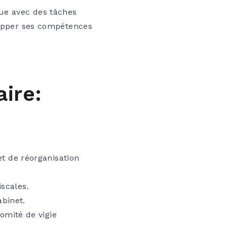
que avec des tâches
elopper ses compétences
aire:
et de réorganisation
scales.
binet.
Comité de vigie