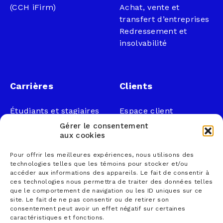
(CCH iFirm)
Achat, vente et
transfert d’entreprises
Redressement et
insolvabilité
Carrières
Clients
Étudiants et stagiaires
Espace client
Professionnels
Légal
Gérer le consentement
Nous joindre
aux cookies
Documents publics
Pour offrir les meilleures expériences, nous utilisons des
1 866 833-2114 (sans
Loi sur la faillite et
technologies telles que les témoins pour stocker et/ou
frais)
l’insolvabilité
accéder aux informations des appareils. Le fait de consentir à
ces technologies nous permettra de traiter des données telles
courrier@lemieuxnolet
Politique de
que le comportement de navigation ou les ID uniques sur ce
.ca
confidentialité
site. Le fait de ne pas consentir ou de retirer son
Contactez un syndic
Politique sur la
consentement peut avoir un effet négatif sur certaines
caractéristiques et fonctions.
Trouver un bureau
protection des