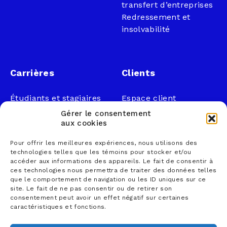
transfert d’entreprises
Redressement et
insolvabilité
Carrières
Clients
Étudiants et stagiaires
Espace client
Professionnels
Légal
Gérer le consentement
Nous joindre
aux cookies
Documents publics
Pour offrir les meilleures expériences, nous utilisons des
1 866 833-2114 (sans
Loi sur la faillite et
technologies telles que les témoins pour stocker et/ou
frais)
l’insolvabilité
accéder aux informations des appareils. Le fait de consentir à
ces technologies nous permettra de traiter des données telles
courrier@lemieuxnolet
Politique de
que le comportement de navigation ou les ID uniques sur ce
.ca
confidentialité
site. Le fait de ne pas consentir ou de retirer son
Contactez un syndic
Politique sur la
consentement peut avoir un effet négatif sur certaines
caractéristiques et fonctions.
Trouver un bureau
protection des
renseignements