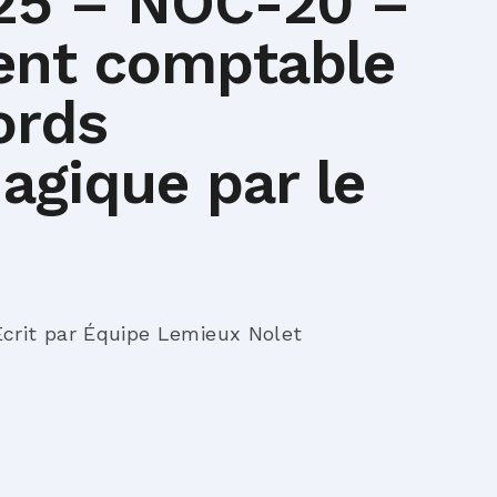
025 – NOC-20 –
ent comptable
ords
agique par le
Écrit par Équipe Lemieux Nolet