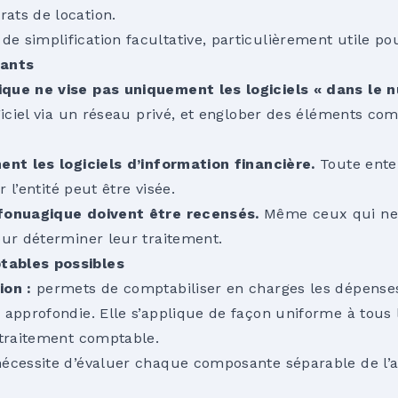
rats de location.
e simplification facultative, particulièrement utile po
tants
que ne vise pas uniquement les logiciels « dans le 
ogiciel via un réseau privé, et englober des éléments co
ent les logiciels d’information financière.
Toute ente
r l’entité peut être visée.
fonuagique doivent être recensés.
Même ceux qui ne c
our déterminer leur traitement.
ables possibles
ion :
permets de comptabiliser en charges les dépenses
 approfondie. Elle s’applique de façon uniforme à tous 
 traitement comptable.
nécessite d’évaluer chaque composante séparable de l’ac