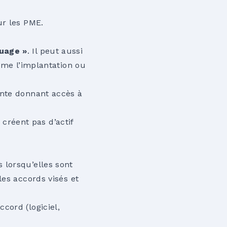
ur les PME.
nuage »
. Il peut aussi
mme l’implantation ou
nte donnant accès à
réent pas d’actif
 lorsqu’elles sont
les accords visés et
cord (logiciel,