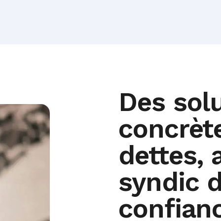
Des sol
concrèt
dettes, 
syndic 
confian