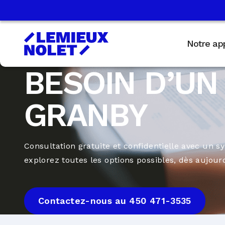
Notre ap
BESOIN D’UN
GRANBY
Consultation gratuite et confidentielle avec un syn
explorez toutes les options possibles, dès aujourd
Contactez-nous au 450 471-3535