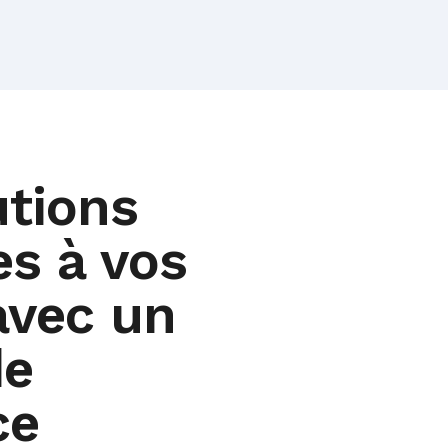
utions
es à vos
avec un
de
ce