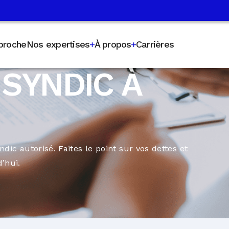
proche
Nos expertises
À propos
Carrières
 SYNDIC À
dic autorisé. Faites le point sur vos dettes et
’hui.