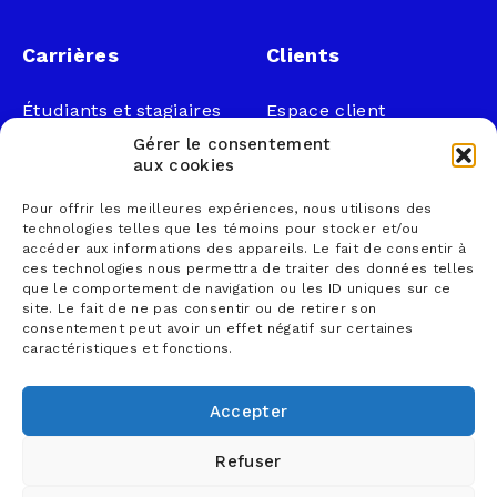
Carrières
Clients
Étudiants et stagiaires
Espace client
Professionnels
Légal
Gérer le consentement
Nous joindre
aux cookies
Documents publics
Pour offrir les meilleures expériences, nous utilisons des
1 866 833-2114 (sans
Loi sur la faillite et
technologies telles que les témoins pour stocker et/ou
frais)
l’insolvabilité
accéder aux informations des appareils. Le fait de consentir à
ces technologies nous permettra de traiter des données telles
courrier@lemieuxnolet
Politique de
que le comportement de navigation ou les ID uniques sur ce
.ca
confidentialité
site. Le fait de ne pas consentir ou de retirer son
Contactez un syndic
Politique sur la
consentement peut avoir un effet négatif sur certaines
caractéristiques et fonctions.
Trouver un bureau
protection des
renseignements
personnels
Accepter
Conditions d’utilisation
Refuser