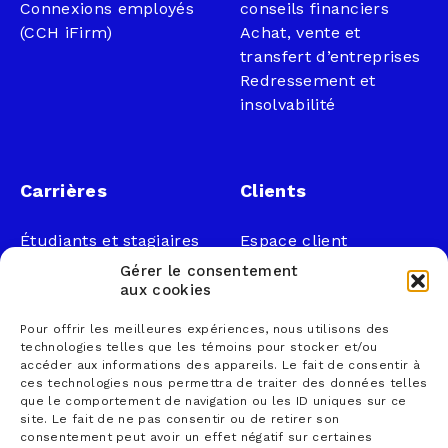
Connexions employés
conseils financiers
(CCH iFirm)
Achat, vente et
transfert d’entreprises
Redressement et
insolvabilité
Carrières
Clients
Étudiants et stagiaires
Espace client
Professionnels
Légal
Gérer le consentement
Nous joindre
aux cookies
Documents publics
Pour offrir les meilleures expériences, nous utilisons des
1 866 833-2114 (sans
Loi sur la faillite et
technologies telles que les témoins pour stocker et/ou
frais)
l’insolvabilité
accéder aux informations des appareils. Le fait de consentir à
ces technologies nous permettra de traiter des données telles
courrier@lemieuxnolet
Politique de
que le comportement de navigation ou les ID uniques sur ce
.ca
confidentialité
site. Le fait de ne pas consentir ou de retirer son
Contactez un syndic
Politique sur la
consentement peut avoir un effet négatif sur certaines