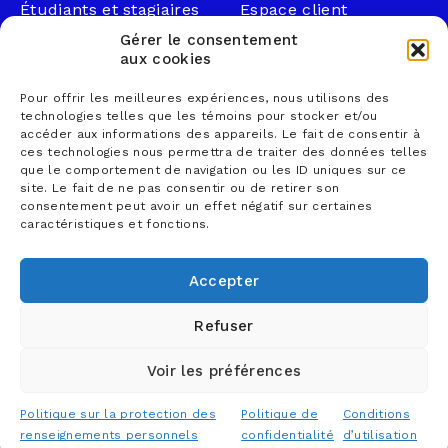
Étudiants et stagiaires
Espace client
Professionnels
Légal
Gérer le consentement
Nous joindre
aux cookies
Documents publics
Pour offrir les meilleures expériences, nous utilisons des
1 866 833-2114 (sans
Loi sur la faillite et
technologies telles que les témoins pour stocker et/ou
frais)
l’insolvabilité
accéder aux informations des appareils. Le fait de consentir à
ces technologies nous permettra de traiter des données telles
courrier@lemieuxnolet
Politique de
que le comportement de navigation ou les ID uniques sur ce
.ca
confidentialité
site. Le fait de ne pas consentir ou de retirer son
Contactez un syndic
Politique sur la
consentement peut avoir un effet négatif sur certaines
caractéristiques et fonctions.
Trouver un bureau
protection des
renseignements
personnels
Accepter
Conditions d’utilisation
Refuser
Voir les préférences
© 2026 Lemieux Nolet, comptables professionnels
agréés S.E.N.C.R.L. - Tous droits réservés
Politique sur la protection des
Politique de
Conditions
Conception web
TREIZE
renseignements personnels
confidentialité
d’utilisation