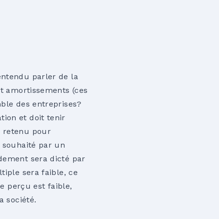
entendu parler de la
 et amortissements (ces
mble des entreprises?
ion et doit tenir
a retenu pour
t souhaité par un
ndement sera dicté par
iple sera faible, ce
e perçu est faible,
a société.