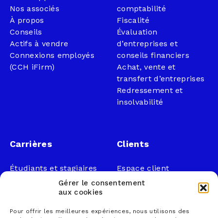
Nos associés
comptabilité
À propos
Fiscalité
Conseils
Évaluation
Actifs à vendre
d’entreprises et
Connexions employés
conseils financiers
(CCH iFirm)
Achat, vente et
transfert d’entreprises
Redressement et
insolvabilité
Carrières
Clients
Étudiants et stagiaires
Espace client
Professionnels
Légal
Gérer le consentement
Nous joindre
aux cookies
Documents publics
Pour offrir les meilleures expériences, nous utilisons des
1 866 833-2114 (sans
Loi sur la faillite et