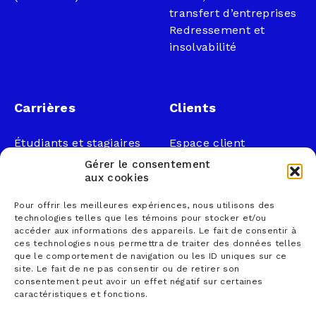
transfert d’entreprises
Redressement et
insolvabilité
Carrières
Clients
Étudiants et stagiaires
Espace client
Professionnels
Légal
Gérer le consentement
Nous joindre
aux cookies
Documents publics
Pour offrir les meilleures expériences, nous utilisons des
1 866 833-2114 (sans
Loi sur la faillite et
technologies telles que les témoins pour stocker et/ou
frais)
l’insolvabilité
accéder aux informations des appareils. Le fait de consentir à
ces technologies nous permettra de traiter des données telles
courrier@lemieuxnolet
Politique de
que le comportement de navigation ou les ID uniques sur ce
.ca
confidentialité
site. Le fait de ne pas consentir ou de retirer son
Contactez un syndic
Politique sur la
consentement peut avoir un effet négatif sur certaines
caractéristiques et fonctions.
Trouver un bureau
protection des
renseignements