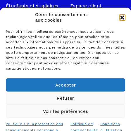
Étudiants et stagiaires
Espace client
Professionnels
Légal
Gérer le consentement
Nous joindre
aux cookies
Documents publics
Pour offrir les meilleures expériences, nous utilisons des
1 866 833-2114 (sans
Loi sur la faillite et
technologies telles que les témoins pour stocker et/ou
frais)
l’insolvabilité
accéder aux informations des appareils. Le fait de consentir à
ces technologies nous permettra de traiter des données telles
courrier@lemieuxnolet
Politique de
que le comportement de navigation ou les ID uniques sur ce
.ca
confidentialité
site. Le fait de ne pas consentir ou de retirer son
Contactez un syndic
Politique sur la
consentement peut avoir un effet négatif sur certaines
caractéristiques et fonctions.
Trouver un bureau
protection des
renseignements
personnels
Accepter
Conditions d’utilisation
Refuser
Voir les préférences
© 2026 Lemieux Nolet, comptables professionnels
agréés S.E.N.C.R.L. - Tous droits réservés
Politique sur la protection des
Politique de
Conditions
Conception web
TREIZE
renseignements personnels
confidentialité
d’utilisation