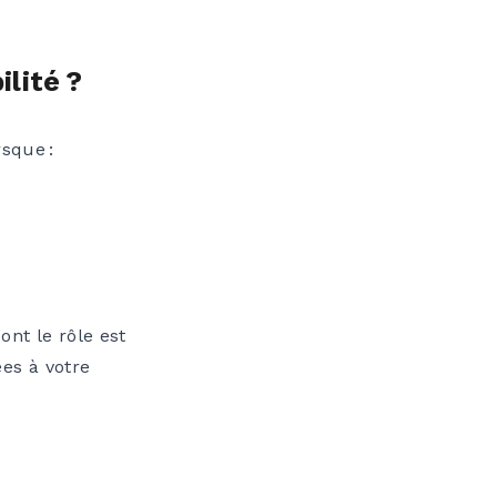
lité ?
sque :
dont le rôle est
ées à votre