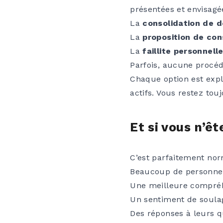
présentées et envisagées
La
consolidation de d
La
proposition de c
La
faillite personnell
Parfois, aucune procédu
Chaque option est expli
actifs. Vous restez touj
Et si vous n’êt
C’est parfaitement nor
Beaucoup de personnes
Une meilleure compréh
Un sentiment de soul
Des réponses à leurs q