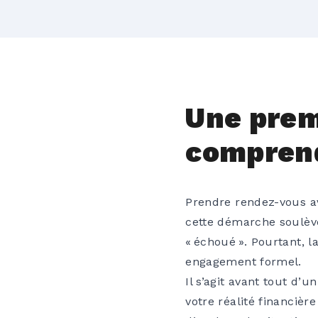
Une prem
comprend
Prendre rendez-vous ave
cette démarche soulève 
« échoué ». Pourtant, l
engagement formel.
Il s’agit avant tout d
votre réalité financièr