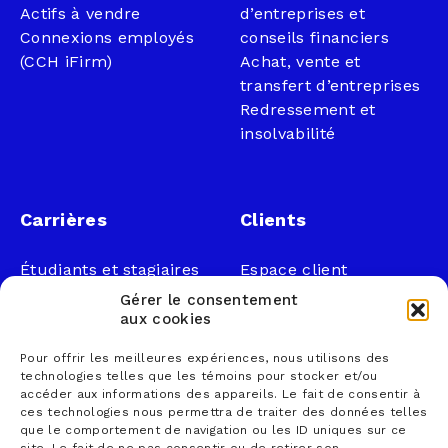
Actifs à vendre
d’entreprises et
Connexions employés
conseils financiers
(CCH iFirm)
Achat, vente et
transfert d’entreprises
Redressement et
insolvabilité
Carrières
Clients
Étudiants et stagiaires
Espace client
Professionnels
Légal
Gérer le consentement
Nous joindre
aux cookies
Documents publics
Pour offrir les meilleures expériences, nous utilisons des
1 866 833-2114 (sans
Loi sur la faillite et
technologies telles que les témoins pour stocker et/ou
frais)
l’insolvabilité
accéder aux informations des appareils. Le fait de consentir à
ces technologies nous permettra de traiter des données telles
courrier@lemieuxnolet
Politique de
que le comportement de navigation ou les ID uniques sur ce
.ca
confidentialité