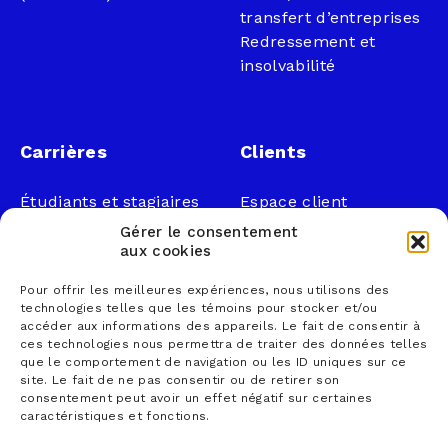
transfert d’entreprises
Redressement et
insolvabilité
Carrières
Clients
Étudiants et stagiaires
Espace client
Professionnels
Légal
Gérer le consentement
Nous joindre
aux cookies
Documents publics
Pour offrir les meilleures expériences, nous utilisons des
1 866 833-2114 (sans
Loi sur la faillite et
technologies telles que les témoins pour stocker et/ou
frais)
l’insolvabilité
accéder aux informations des appareils. Le fait de consentir à
ces technologies nous permettra de traiter des données telles
courrier@lemieuxnolet
Politique de
que le comportement de navigation ou les ID uniques sur ce
.ca
confidentialité
site. Le fait de ne pas consentir ou de retirer son
Contactez un syndic
Politique sur la
consentement peut avoir un effet négatif sur certaines
caractéristiques et fonctions.
Trouver un bureau
protection des
renseignements