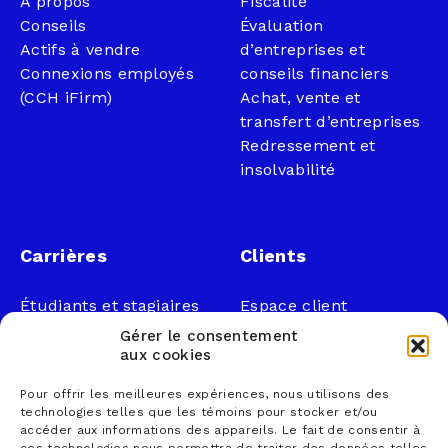
À propos
Fiscalité
Conseils
Évaluation
Actifs à vendre
d’entreprises et
Connexions employés
conseils financiers
(CCH iFirm)
Achat, vente et
transfert d’entreprises
Redressement et
insolvabilité
Carrières
Clients
Étudiants et stagiaires
Espace client
Professionnels
Légal
Gérer le consentement
Nous joindre
aux cookies
Documents publics
Pour offrir les meilleures expériences, nous utilisons des
1 866 833-2114 (sans
Loi sur la faillite et
technologies telles que les témoins pour stocker et/ou
frais)
l’insolvabilité
accéder aux informations des appareils. Le fait de consentir à