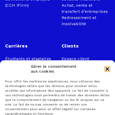
(CCH iFirm)
Achat, vente et
transfert d’entreprises
Redressement et
insolvabilité
Carrières
Clients
Étudiants et stagiaires
Espace client
Professionnels
Légal
Gérer le consentement
Nous joindre
aux cookies
Documents publics
Pour offrir les meilleures expériences, nous utilisons des
1 866 833-2114 (sans
Loi sur la faillite et
technologies telles que les témoins pour stocker et/ou
frais)
l’insolvabilité
accéder aux informations des appareils. Le fait de consentir à
ces technologies nous permettra de traiter des données telles
courrier@lemieuxnolet
Politique de
que le comportement de navigation ou les ID uniques sur ce
.ca
confidentialité
site. Le fait de ne pas consentir ou de retirer son
Contactez un syndic
Politique sur la
consentement peut avoir un effet négatif sur certaines
caractéristiques et fonctions.