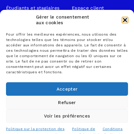
Étudiants et stagiaires
Espace client
Professionnels
Légal
Gérer le consentement
Nous joindre
aux cookies
Documents publics
Pour offrir les meilleures expériences, nous utilisons des
1 866 833-2114 (sans
Loi sur la faillite et
technologies telles que les témoins pour stocker et/ou
frais)
l’insolvabilité
accéder aux informations des appareils. Le fait de consentir à
ces technologies nous permettra de traiter des données telles
courrier@lemieuxnolet
Politique de
que le comportement de navigation ou les ID uniques sur ce
.ca
confidentialité
site. Le fait de ne pas consentir ou de retirer son
Contactez un syndic
Politique sur la
consentement peut avoir un effet négatif sur certaines
caractéristiques et fonctions.
Trouver un bureau
protection des
renseignements
personnels
Accepter
Conditions d’utilisation
Refuser
Voir les préférences
© 2026 Lemieux Nolet, comptables professionnels
agréés S.E.N.C.R.L. - Tous droits réservés
Politique sur la protection des
Politique de
Conditions
Conception web
TREIZE