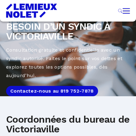
BESOIN D’UN SYNDIC À
VICTORIAVILLE
Consultation gratuite et confidentielle avec un
syndic autorisé. Faites le point sur vos dettes et
explorez toutes les options possibles, dès
aujourd’hui.
Contactez-nous au 819 752-7878
Coordonnées du bureau de
Victoriaville