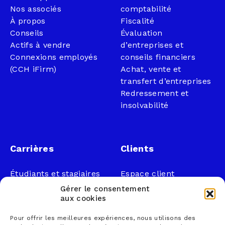
Nos associés
comptabilité
À propos
Fiscalité
Conseils
Évaluation
Actifs à vendre
d’entreprises et
Connexions employés
conseils financiers
(CCH iFirm)
Achat, vente et
transfert d’entreprises
Redressement et
insolvabilité
Carrières
Clients
Étudiants et stagiaires
Espace client
Professionnels
Légal
Gérer le consentement
Nous joindre
aux cookies
Documents publics
Pour offrir les meilleures expériences, nous utilisons des
1 866 833-2114 (sans
Loi sur la faillite et