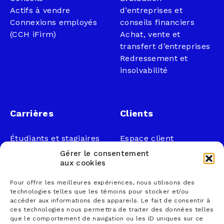
Actifs à vendre
d’entreprises et
Connexions employés
conseils financiers
(CCH iFirm)
Achat, vente et
transfert d’entreprises
Redressement et
insolvabilité
Carrières
Clients
Étudiants et stagiaires
Espace client
Professionnels
Légal
Gérer le consentement
Nous joindre
aux cookies
Documents publics
Pour offrir les meilleures expériences, nous utilisons des
1 866 833-2114 (sans
Loi sur la faillite et
technologies telles que les témoins pour stocker et/ou
frais)
l’insolvabilité
accéder aux informations des appareils. Le fait de consentir à
ces technologies nous permettra de traiter des données telles
courrier@lemieuxnolet
Politique de
que le comportement de navigation ou les ID uniques sur ce