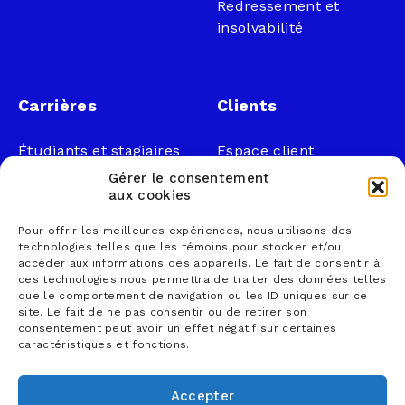
Redressement et
insolvabilité
Carrières
Clients
Étudiants et stagiaires
Espace client
Professionnels
Légal
Gérer le consentement
Nous joindre
aux cookies
Documents publics
Pour offrir les meilleures expériences, nous utilisons des
1 866 833-2114 (sans
Loi sur la faillite et
technologies telles que les témoins pour stocker et/ou
frais)
l’insolvabilité
accéder aux informations des appareils. Le fait de consentir à
ces technologies nous permettra de traiter des données telles
courrier@lemieuxnolet
Politique de
que le comportement de navigation ou les ID uniques sur ce
.ca
confidentialité
site. Le fait de ne pas consentir ou de retirer son
Contactez un syndic
Politique sur la
consentement peut avoir un effet négatif sur certaines
caractéristiques et fonctions.
Trouver un bureau
protection des
renseignements
personnels
Accepter