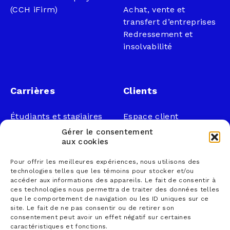
(CCH iFirm)
Achat, vente et
transfert d’entreprises
Redressement et
insolvabilité
Carrières
Clients
Étudiants et stagiaires
Espace client
Professionnels
Légal
Gérer le consentement
Nous joindre
aux cookies
Documents publics
Pour offrir les meilleures expériences, nous utilisons des
1 866 833-2114 (sans
Loi sur la faillite et
technologies telles que les témoins pour stocker et/ou
frais)
l’insolvabilité
accéder aux informations des appareils. Le fait de consentir à
ces technologies nous permettra de traiter des données telles
courrier@lemieuxnolet
Politique de
que le comportement de navigation ou les ID uniques sur ce
.ca
confidentialité
site. Le fait de ne pas consentir ou de retirer son
Contactez un syndic
Politique sur la
consentement peut avoir un effet négatif sur certaines
caractéristiques et fonctions.
Trouver un bureau
protection des