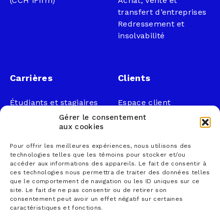
(CCH iFirm)
Achat, vente et
transfert d’entreprises
Redressement et
insolvabilité
Carrières
Clients
Étudiants et stagiaires
Espace client
Professionnels
Légal
Gérer le consentement
Nous joindre
aux cookies
Documents publics
Pour offrir les meilleures expériences, nous utilisons des
1 866 833-2114 (sans
Loi sur la faillite et
technologies telles que les témoins pour stocker et/ou
frais)
l’insolvabilité
accéder aux informations des appareils. Le fait de consentir à
ces technologies nous permettra de traiter des données telles
courrier@lemieuxnolet
Politique de
que le comportement de navigation ou les ID uniques sur ce
.ca
confidentialité
site. Le fait de ne pas consentir ou de retirer son
Contactez un syndic
Politique sur la
consentement peut avoir un effet négatif sur certaines
caractéristiques et fonctions.
Trouver un bureau
protection des