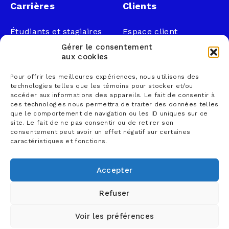
Carrières
Clients
Étudiants et stagiaires
Espace client
Professionnels
Légal
Gérer le consentement
Nous joindre
aux cookies
Documents publics
Pour offrir les meilleures expériences, nous utilisons des
1 866 833-2114 (sans
Loi sur la faillite et
technologies telles que les témoins pour stocker et/ou
frais)
l’insolvabilité
accéder aux informations des appareils. Le fait de consentir à
ces technologies nous permettra de traiter des données telles
courrier@lemieuxnolet
Politique de
que le comportement de navigation ou les ID uniques sur ce
.ca
confidentialité
site. Le fait de ne pas consentir ou de retirer son
Contactez un syndic
Politique sur la
consentement peut avoir un effet négatif sur certaines
caractéristiques et fonctions.
Trouver un bureau
protection des
renseignements
personnels
Accepter
Conditions d’utilisation
Refuser
Voir les préférences
© 2026 Lemieux Nolet, comptables professionnels