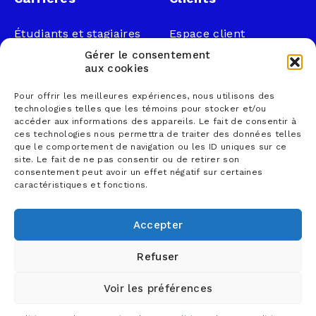
Étudiants et stagiaires
Espace client
Professionnels
Légal
Gérer le consentement
Nous joindre
aux cookies
Documents publics
Pour offrir les meilleures expériences, nous utilisons des
1 866 833-2114 (sans
Loi sur la faillite et
technologies telles que les témoins pour stocker et/ou
frais)
l’insolvabilité
accéder aux informations des appareils. Le fait de consentir à
ces technologies nous permettra de traiter des données telles
courrier@lemieuxnolet
Politique de
que le comportement de navigation ou les ID uniques sur ce
.ca
confidentialité
site. Le fait de ne pas consentir ou de retirer son
Contactez un syndic
Politique sur la
consentement peut avoir un effet négatif sur certaines
caractéristiques et fonctions.
Trouver un bureau
protection des
renseignements
personnels
Accepter
Conditions d’utilisation
Refuser
Voir les préférences
© 2026 Lemieux Nolet, comptables professionnels
agréés S.E.N.C.R.L. - Tous droits réservés