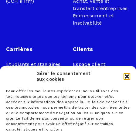
(CCH iFirm)
Achat, vente et
transfert d’entreprises
Redressement et
insolvabilité
Carrières
Clients
Étudiants et stagiaires
Espace client
Professionnels
Légal
Gérer le consentement
Nous joindre
aux cookies
Documents publics
Pour offrir les meilleures expériences, nous utilisons des
1 866 833-2114 (sans
Loi sur la faillite et
technologies telles que les témoins pour stocker et/ou
frais)
l’insolvabilité
accéder aux informations des appareils. Le fait de consentir à
ces technologies nous permettra de traiter des données telles
courrier@lemieuxnolet
Politique de
que le comportement de navigation ou les ID uniques sur ce
.ca
confidentialité
site. Le fait de ne pas consentir ou de retirer son
Contactez un syndic
Politique sur la
consentement peut avoir un effet négatif sur certaines
caractéristiques et fonctions.
Trouver un bureau
protection des