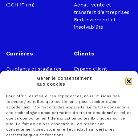
(CCH iFirm)
Achat, vente et
transfert d’entreprises
Redressement et
insolvabilité
Carrières
Clients
Étudiants et stagiaires
Espace client
Professionnels
Légal
Gérer le consentement
Nous joindre
aux cookies
Documents publics
Pour offrir les meilleures expériences, nous utilisons des
1 866 833-2114 (sans
Loi sur la faillite et
technologies telles que les témoins pour stocker et/ou
frais)
l’insolvabilité
accéder aux informations des appareils. Le fait de consentir à
ces technologies nous permettra de traiter des données telles
courrier@lemieuxnolet
Politique de
que le comportement de navigation ou les ID uniques sur ce
.ca
confidentialité
site. Le fait de ne pas consentir ou de retirer son
Contactez un syndic
Politique sur la
consentement peut avoir un effet négatif sur certaines
caractéristiques et fonctions.
Trouver un bureau
protection des