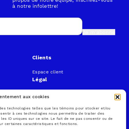
à notre infolettre!
Je m'abonne
Clients
Espace client
Légal
Documents publics
sentement aux cookies
Loi sur la faillite et l’insolvabilité
a
Politique de confidentialité
 des technologies telles que les témoins pour stocker et/ou
nsentir à ces technologies nous permettra de traiter des
Politique sur la protection des
es ID uniques sur ce site. Le fait de ne pas consentir ou de
renseignements personnels
ur certaines caractéristiques et fonctions.
Conditions d’utilisation