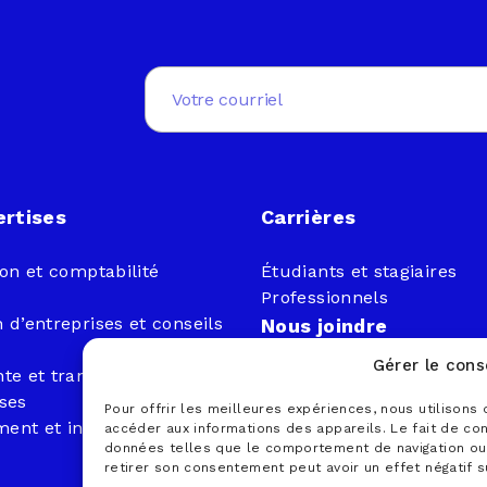
Email
(Nécessaire)
ertises
Carrières
ion et comptabilité
Étudiants et stagiaires
Professionnels
 d’entreprises et conseils
Nous joindre
Gérer le con
te et transfert
1 866 833-2114 (sans frais)
ises
courrier@lemieuxnolet.c
Pour offrir les meilleures expériences, nous utilisons
ent et insolvabilité
accéder aux informations des appareils. Le fait de co
Contactez un syndic
données telles que le comportement de navigation ou l
Trouver un bureau
retirer son consentement peut avoir un effet négatif s