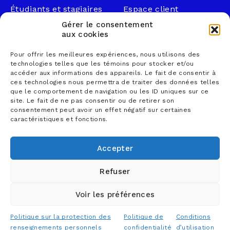
Étudiants et stagiaires
Espace client
Professionnels
Légal
Gérer le consentement
Nous joindre
aux cookies
Documents publics
Pour offrir les meilleures expériences, nous utilisons des
1 866 833-2114 (sans
Loi sur la faillite et
technologies telles que les témoins pour stocker et/ou
frais)
l’insolvabilité
accéder aux informations des appareils. Le fait de consentir à
ces technologies nous permettra de traiter des données telles
courrier@lemieuxnolet
Politique de
que le comportement de navigation ou les ID uniques sur ce
.ca
confidentialité
site. Le fait de ne pas consentir ou de retirer son
Contactez un syndic
Politique sur la
consentement peut avoir un effet négatif sur certaines
caractéristiques et fonctions.
Trouver un bureau
protection des
renseignements
personnels
Accepter
Conditions d’utilisation
Refuser
Voir les préférences
© 2026 Lemieux Nolet, comptables professionnels
agréés S.E.N.C.R.L. - Tous droits réservés
Politique sur la protection des
Politique de
Conditions
Conception web
TREIZE
renseignements personnels
confidentialité
d’utilisation